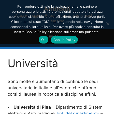
Vai
Per rendere ottimale la navigazione nelle pagine e
Androidi
al
personalizzare le attività promozionali questo sito utilizza
contenuto
A tua immagine. Robotica umanoide e machine
cookie tecnici, analitici e di profilazione, anche di terze parti.
learning
Cliccando sul tasto “OK” o proseguendo nella navigazione
acconsenti al loro utilizzo. Per avere più notizie consulta la
nostra Cookie Policy cliccando sull'omonimo pulsante.
Menu
Ok
Cookie Policy
Università
Sono molte e aumentano di continuo le sedi
universitarie in Italia e all’estero che offrono
corsi di laurea in robotica e discipline affini.
Università di Pisa
– Dipartimento di Sistemi
Elettrici e Automazione:
link del dipartimento
–