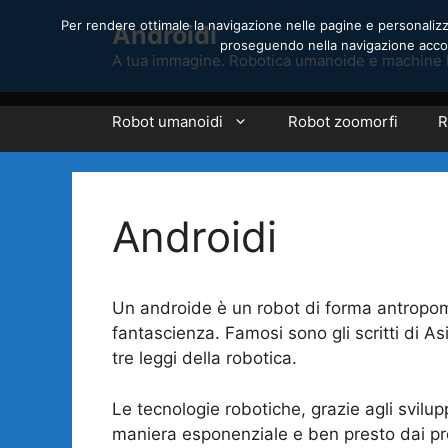
Vai
Per rendere ottimale la navigazione nelle pagine e personalizzar
Androidi
al
proseguendo nella navigazione accons
contenuto
A tua immagine. Robotica umanoide e machine 
Robot umanoidi
Robot zoomorfi
R
Androidi
Un androide è un robot di forma antropom
fantascienza. Famosi sono gli scritti di As
tre leggi della robotica.
Le tecnologie robotiche, grazie agli svilupp
maniera esponenziale e ben presto dai proto