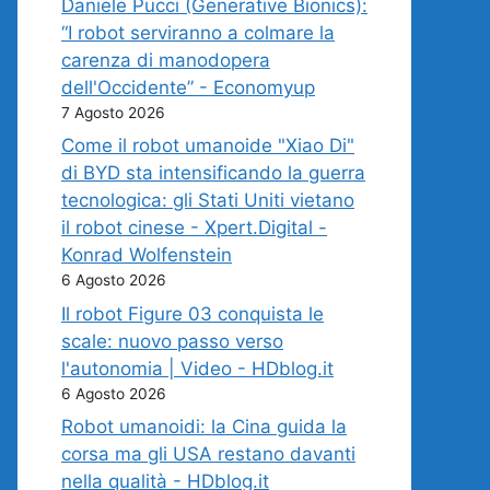
Daniele Pucci (Generative Bionics):
“I robot serviranno a colmare la
carenza di manodopera
dell'Occidente” - Economyup
7 Agosto 2026
Come il robot umanoide "Xiao Di"
di BYD sta intensificando la guerra
tecnologica: gli Stati Uniti vietano
il robot cinese - Xpert.Digital -
Konrad Wolfenstein
6 Agosto 2026
Il robot Figure 03 conquista le
scale: nuovo passo verso
l'autonomia | Video - HDblog.it
6 Agosto 2026
Robot umanoidi: la Cina guida la
corsa ma gli USA restano davanti
nella qualità - HDblog.it