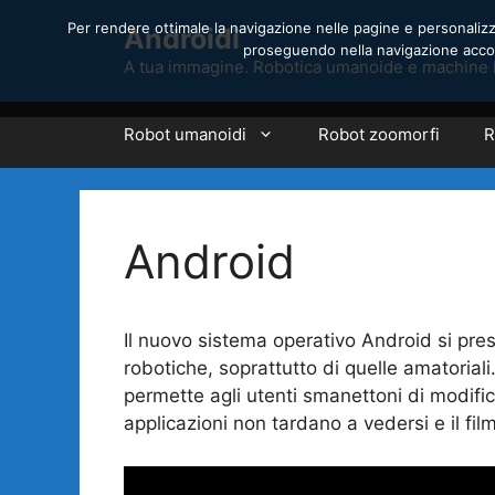
Vai
Per rendere ottimale la navigazione nelle pagine e personalizzar
Androidi
al
proseguendo nella navigazione accons
contenuto
A tua immagine. Robotica umanoide e machine 
Robot umanoidi
Robot zoomorfi
R
Android
Il nuovo sistema operativo Android si pre
robotiche, soprattutto di quelle amatorial
permette agli utenti smanettoni di modific
applicazioni non tardano a vedersi e il fil