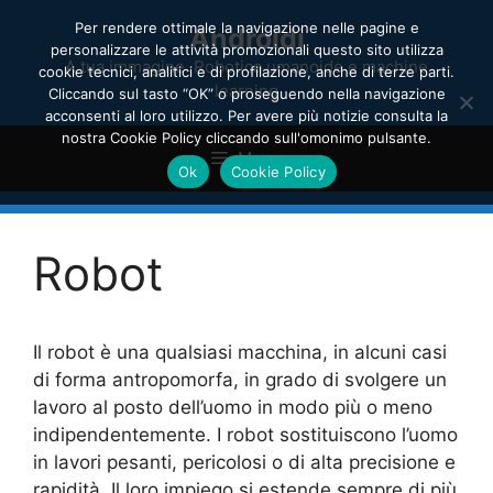
Vai
Per rendere ottimale la navigazione nelle pagine e
Androidi
al
personalizzare le attività promozionali questo sito utilizza
contenuto
A tua immagine. Robotica umanoide e machine
cookie tecnici, analitici e di profilazione, anche di terze parti.
learning
Cliccando sul tasto “OK” o proseguendo nella navigazione
acconsenti al loro utilizzo. Per avere più notizie consulta la
nostra Cookie Policy cliccando sull'omonimo pulsante.
Menu
Ok
Cookie Policy
Robot
Il robot è una qualsiasi macchina, in alcuni casi
di forma antropomorfa, in grado di svolgere un
lavoro al posto dell’uomo in modo più o meno
indipendentemente. I robot sostituiscono l’uomo
in lavori pesanti, pericolosi o di alta precisione e
rapidità. Il loro impiego si estende sempre di più