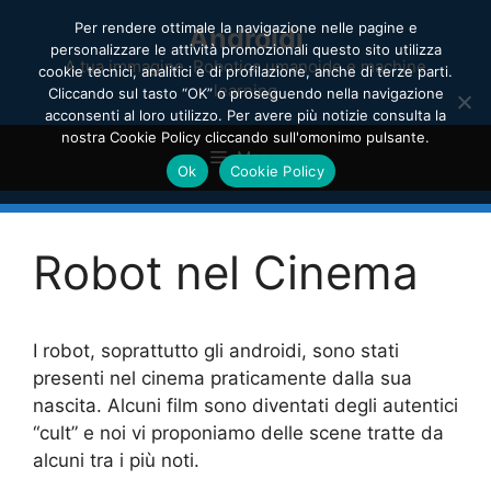
Vai
Per rendere ottimale la navigazione nelle pagine e
Androidi
al
personalizzare le attività promozionali questo sito utilizza
contenuto
A tua immagine. Robotica umanoide e machine
cookie tecnici, analitici e di profilazione, anche di terze parti.
learning
Cliccando sul tasto “OK” o proseguendo nella navigazione
acconsenti al loro utilizzo. Per avere più notizie consulta la
nostra Cookie Policy cliccando sull'omonimo pulsante.
Menu
Ok
Cookie Policy
Robot nel Cinema
I robot, soprattutto gli androidi, sono stati
presenti nel cinema praticamente dalla sua
nascita. Alcuni film sono diventati degli autentici
“cult” e noi vi proponiamo delle scene tratte da
alcuni tra i più noti.